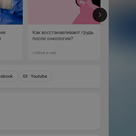
кие
Как восстанавливают грудь
Лапароскоп
и
после онкологии?
все о совр
лечения
статья о нас
статья о нас
cebook
Youtube