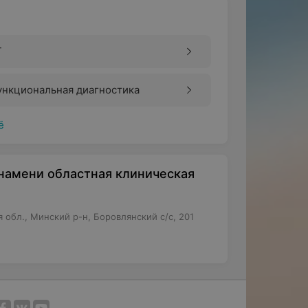
Т
ункциональная диагностика
ё
намени областная клиническая
обл., Минский р-н, Боровлянский с/с, 201