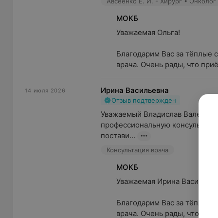
МОКБ
Уважаемая Ольга!

Благодарим Вас за тёплые с
врача. Очень рады, что приё
Ирина Васильевна
14 июля 2026
Отзыв подтвержден
Уважаемый Владислав Валентино
профессиональную консультацию
постави...
Консультация врача
МОКБ
Уважаемая Ирина Васильевна!
Благодарим Вас за тёплые с
врача. Очень рады, что при..