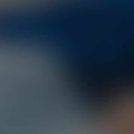
ия в урологии:
еменном методе
Посмотреть