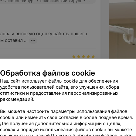
Авсеенко Е. И. - Хирург • Онколог • Онколог-хирург • Пластический хирург • Микрохирург
лова и высокую оценку работы нашего

м оставил ...
вич! Благодарю Вас за 
Обработка файлов cookie
 14.07.2026 в МОКБ. Вы не просто 
Наш сайт использует файлы cookie для обеспечения
удобства пользователей сайта, его улучшения, сбора
статистики и предоставления персонализированных
рекомендаций.
Вы можете настроить параметры использования файлов


cookie или изменить свое согласие в более позднее время.
Для получения дополнительной информации о целях,
лова и высокую оценку работы нашего

сроках и порядке использования файлов cookie вы можете
.
ознакомиться с нашей
Политикой обработки файлов cookie