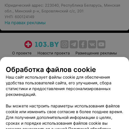
Юридический адрес: 223040, Республика Беларусь, Минская
обл., Минский р-н, Боровлянский с/с, 201
УНП: 600124149
На правах рекламы
О проекте
Новости проекта
Размещение рекламы
Медицинский маркетинг
Публичный договор
Обработка файлов cookie
Пользовательское соглашение
Способы оплаты
Наш сайт использует файлы cookie для обеспечения
Вакансии
Партнеры
удобства пользователей сайта, его улучшения, сбора
Написать руководителю 103.by
статистики и предоставления персонализированных
Написать в поддержку
рекомендаций.
Персональные настройки cookie
Вы можете настроить параметры использования файлов
Обработка персональных данных
cookie или изменить свое согласие в более позднее время.
Для получения дополнительной информации о целях,
сроках и порядке использования файлов cookie вы
можете ознакомиться с нашей
Политикой обработки