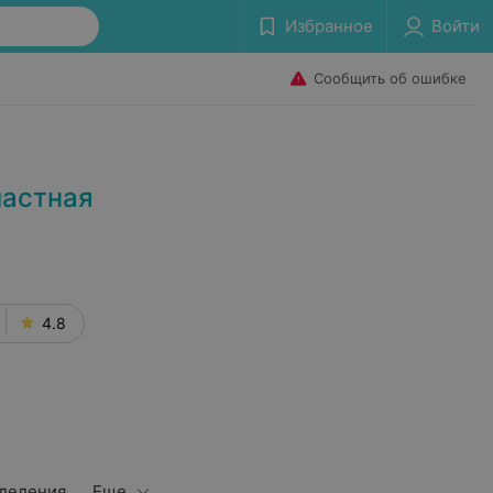
Избранное
Войти
Сообщить об ошибке
ластная
4.8
деления
Еще