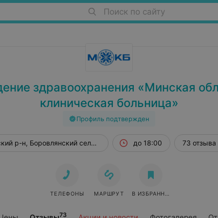
Поиск по сайту
ение здравоохранения «Минская об
клиническая больница»
Профиль подтвержден
кий р-н, Боровлянский сельсовет, 201
до 18:00
73 отзыва
ТЕЛЕФОНЫ
МАРШРУТ
В ИЗБРАННОЕ
73
Цены
Отзывы
Акции и новости
Фотогалерея
От