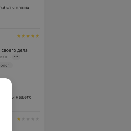
аботы наших

своего дела, 
ко...
ролог
аботы нашего
