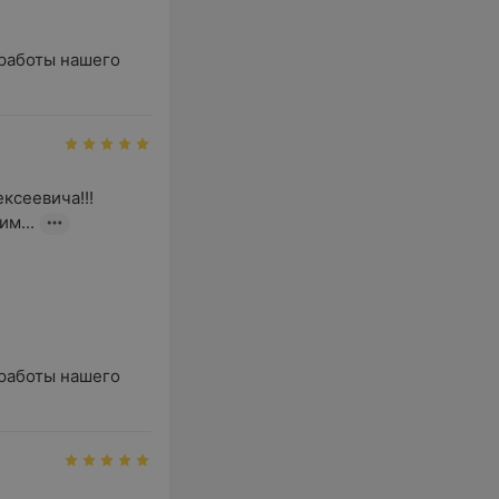
работы нашего 
сеевича!!! 
м...
аботы нашего
