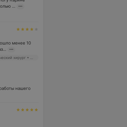
лью ...
ошло менее 10 
...
Авсеенко Е. И. - Хирург • Онколог • Онколог-хирург • Пластический хирург • Микрохирург
аботы нашего
