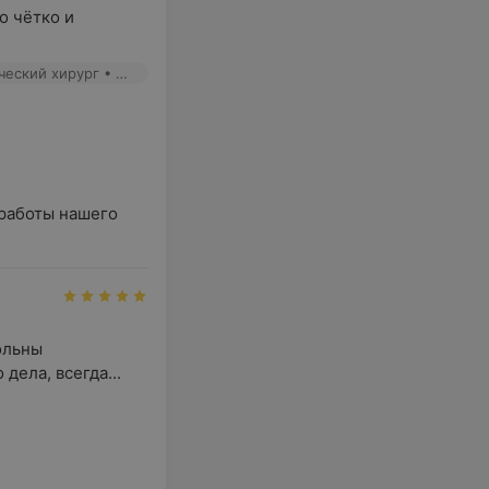
 чётко и 
Авсеенко Е. И. - Хирург • Онколог • Онколог-хирург • Пластический хирург • Микрохирург
аботы нашего

льны 
дела, всегда...