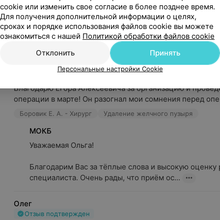
Заведующий которы срочную операцию поставил в очер
cookie или изменить свое согласие в более позднее время.
на 10 день после травмы подростку, после операции про
Для получения дополнительной информации о целях,
сроках и порядке использования файлов cookie вы можете
Дерман С. И. - Травматолог • Ортопед • Детский ортопед
ознакомиться с нашей
Политикой обработки файлов cookie
Травматология и ортопедия
Отклонить
Принять
Ольга
Персональные настройки Cookie
Отзыв подтвержден
Благодарю Егора Алексеевича за организацию и провед
операции в марте! Он разогнал мои сомнения перед опер
Боровик Е. А. - Хирург
Удаление желчного пузыря
МОКБ
Уважаемая Ольга!

Благодарим Вас за тёплые слова и высокую оценку р
специалиста. Очень рады, что приём ос...
Олег
Отзыв подтвержден