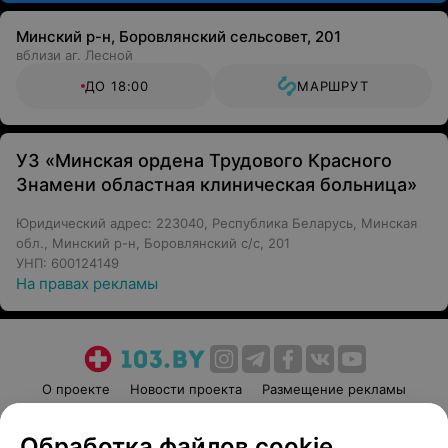
Минский р-н, Боровлянский сельсовет, 201
вблизи аг. Лесной
ДО 18:00
МАРШРУТ
УЗ «Минская ордена Трудового Красного
Знамени областная клиническая больница»
Юридический адрес: 223040, Республика Беларусь, Минская
обл., Минский р-н, Боровлянский с/с, 201
УНП: 600124149
На правах рекламы
О проекте
Новости проекта
Размещение рекламы
Медицинский маркетинг
Публичный договор
Обработка файлов cookie
Пользовательское соглашение
Способы оплаты