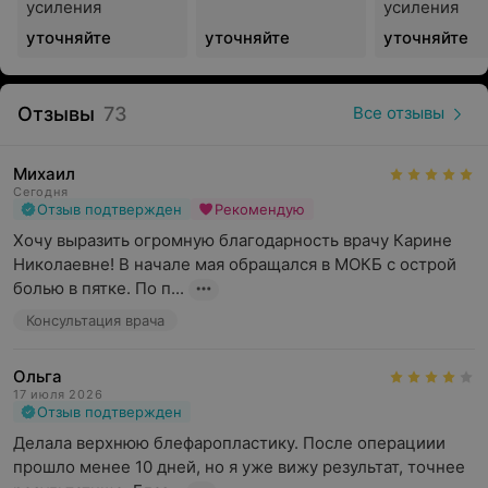
усиления
усиления
хирургии и микрохирургии
уточняйте
уточняйте
уточняйте
Врачи центра работают с пациентами, у которых есть
врожденные или приобретенные деформации, дефекты
мягких тканей и костей, эстетические недостатки. В
Отзывы
73
Все отзывы
центре осуществляют коррекцию хирургическим
путем транссексуализма, проводят реконструкцию и
Михаил
восстановление, перемещая и имплантируя ткани, а
Сегодня
также используют методы ауто- и аллотрансплантации
Отзыв подтвержден
Рекомендую
тканей.
Хочу выразить огромную благодарность врачу Карине 
Николаевне! В начале мая обращался в МОКБ с острой 
Республиканский центр гипербарической
болью в пятке. По п...
оксигенации и гипобарической адаптации
Консультация врача
В центре консультируют в случаях необходимости
применения методов ГБА и ГБО в лечении пациентов.
Ольга
17 июля 2026
Также Минская областная больница объединяет
Отзыв подтвержден
кафедры БелМАПО по ряду профилей:
Делала верхнюю блефаропластику. После операциии 
прошло менее 10 дней, но я уже вижу результат, точнее 
пластическая хирургия и комбустиология,