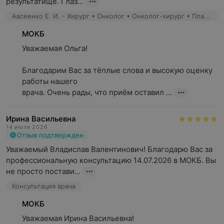
результатище. Глаз...
урологический и нефрологический профиль,
Авсеенко Е. И. - Хирург • Онколог • Онколог-хирург • Пластический хирург • Микрохирург
травматологический и ортопедический,
МОКБ
хирургический профиль,
Уважаемая Ольга!

терапевтический профиль,
Благодарим Вас за тёплые слова и высокую оценку 
физиотерапевтический профиль,
работы нашего

врача. Очень рады, что приём оставил ...
лучевая диагностика.
Обращаем ваше внимание, что обязательна
Ирина Васильевна
консультация специалиста: рекламируемые
14 июля 2026
Отзыв подтвержден
медицинские услуги могут иметь
Уважаемый Владислав Валентинович! Благодарю Вас за 
противопоказания и побочные реакции.
профессиональную консультацию 14.07.2026 в МОКБ. Вы 
не просто постави...
Консультация врача
МОКБ
Уважаемая Ирина Васильевна!
