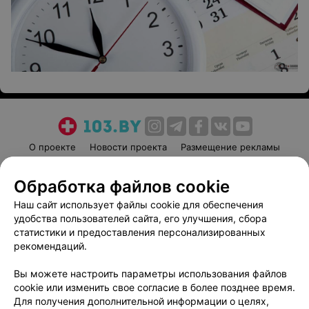
О проекте
Новости проекта
Размещение рекламы
Медицинский маркетинг
Публичный договор
Обработка файлов cookie
Пользовательское соглашение
Способы оплаты
Наш сайт использует файлы cookie для обеспечения
Вакансии
Партнеры
удобства пользователей сайта, его улучшения, сбора
Написать руководителю 103.by
статистики и предоставления персонализированных
Написать в поддержку
рекомендаций.
Персональные настройки cookie
Вы можете настроить параметры использования файлов
Обработка персональных данных
cookie или изменить свое согласие в более позднее время.
Для получения дополнительной информации о целях,