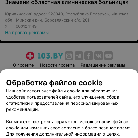
Знамени областная клиническая больница»
Юридический адрес: 223040, Республика Беларусь, Минская
обл., Минский р-н, Боровлянский с/с, 201
УНП: 600124149
На правах рекламы
О проекте
Новости проекта
Размещение рекламы
Медицинский маркетинг
Публичный договор
Обработка файлов cookie
Пользовательское соглашение
Способы оплаты
Наш сайт использует файлы cookie для обеспечения
Вакансии
Партнеры
удобства пользователей сайта, его улучшения, сбора
Написать руководителю 103.by
статистики и предоставления персонализированных
Написать в поддержку
рекомендаций.
Персональные настройки cookie
Вы можете настроить параметры использования файлов
Обработка персональных данных
cookie или изменить свое согласие в более позднее время.
Для получения дополнительной информации о целях,