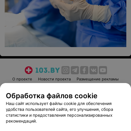
О проекте
Новости проекта
Размещение рекламы
Медицинский маркетинг
Публичный договор
Обработка файлов cookie
Пользовательское соглашение
Способы оплаты
Наш сайт использует файлы cookie для обеспечения
Вакансии
Партнеры
удобства пользователей сайта, его улучшения, сбора
Написать руководителю 103.by
статистики и предоставления персонализированных
Написать в поддержку
рекомендаций.
Персональные настройки cookie